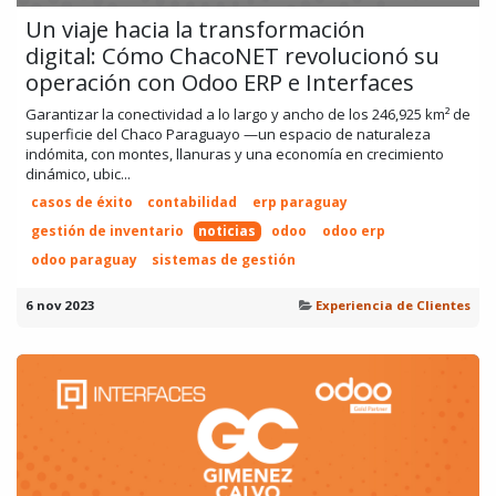
Un viaje hacia la transformación
digital: Cómo ChacoNET revolucionó su
operación con Odoo ERP e Interfaces
Garantizar la conectividad a lo largo y ancho de los 246,925 km² de
superficie del Chaco Paraguayo —un espacio de naturaleza
indómita, con montes, llanuras y una economía en crecimiento
dinámico, ubic...
casos de éxito
contabilidad
erp paraguay
gestión de inventario
noticias
odoo
odoo erp
odoo paraguay
sistemas de gestión
6 nov 2023
Experiencia de Clientes